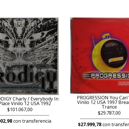
PROGRESSION You Can'
IGY Charly / Everybody In
Vinilo 12 USA 1997 Bre
lace Vinilo 12 USA 1992
Trance
$101.067,00
$29.787,00
002,98
con transferencia
$27.999,78
con transfer