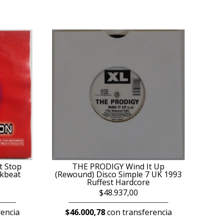
t Stop
THE PRODIGY Wind It Up
akbeat
(Rewound) Disco Simple 7 UK 1993
Ruffest Hardcore
$48.937,00
encia
$46.000,78
con transferencia