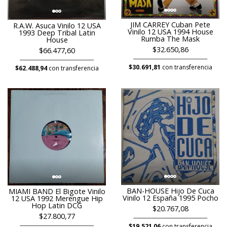
JIM CARREY Cuban Pete
R.A.W. Asuca Vinilo 12 USA
Vinilo 12 USA 1994 House
1993 Deep Tribal Latin
Rumba The Mask
House
$32.650,86
$66.477,60
$30.691,81
con transferencia
$62.488,94
con transferencia
BAN-HOUSE Hijo De Cuca
MIAMI BAND El Bigote Vinilo
Vinilo 12 España 1995 Pocho
12 USA 1992 Merengue Hip
Hop Latin DCG
$20.767,08
$27.800,77
$19.521,06
con transferencia