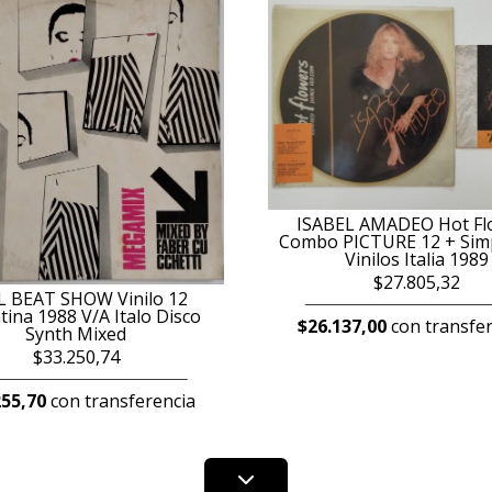
ISABEL AMADEO Hot Fl
Combo PICTURE 12 + Simp
Vinilos Italia 1989
$27.805,32
L BEAT SHOW Vinilo 12
tina 1988 V/A Italo Disco
$26.137,00
con transfer
Synth Mixed
$33.250,74
255,70
con transferencia