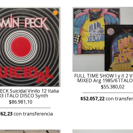
FULL TIME SHOW I y II 2 Vi
MIXED Arg 1985/6 ITALO
$55.380,02
K Suicidal Vinilo 12 Italia
83 ITALO DISCO Synth
$52.057,22
con transfer
$86.981,10
762,23
con transferencia