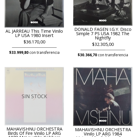
DONALD FAGEN I.G.Y. Disco
AL JARREAU This Time Vinilo
Simple 7 PS USA 1982 The
LP USA 1980 Insert
Nightfly
$36.170,00
$32.305,00
$33.999,80
con transferencia
$30.366,70
con transferencia
SIN STOCK
MAHAVISHNU ORCHESTRA
MAHAVISHNU ORCHESTRA
Birds Of Fire Vinilo LP ARG
Vinilo LP ARG 1984