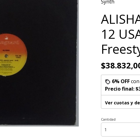
Synth
ALISHA
12 USA
Freest
$38.832,0
6% OFF
co
Precio final:
$
Ver cuotas y d
Cantidad