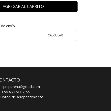
AGREGAR AL CARRITO
 de envío
CALCULAR
ONTACTO
quiquerenu@gmail.com
+5492216118366
Botón de arrepentimiento