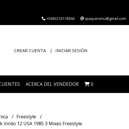
+5492216118366
quiquerenu@gmail.com
CREAR CUENTA
INICIAR SESIÓN
CUENTES
ACERCA DEL VENDEDOR
0
nica
Freestyle
 Vinilo 12 USA 1985 3 Mixes Freestyle