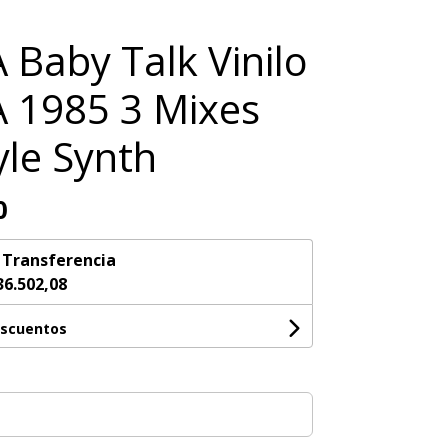
 Baby Talk Vinilo
 1985 3 Mixes
yle Synth
0
n
Transferencia
36.502,08
escuentos