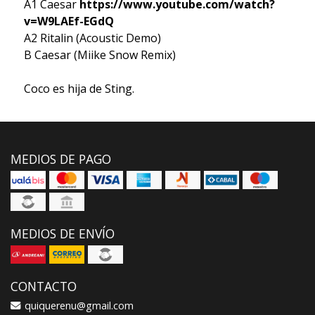
A1 Caesar
https://www.youtube.com/watch?
v=W9LAEf-EGdQ
A2 Ritalin (Acoustic Demo)
B Caesar (Miike Snow Remix)
Coco es hija de Sting.
MEDIOS DE PAGO
MEDIOS DE ENVÍO
CONTACTO
quiquerenu@gmail.com