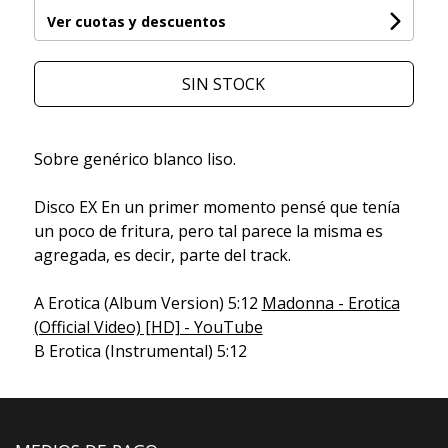
Ver cuotas y descuentos
SIN STOCK
Sobre genérico blanco liso.
Disco EX En un primer momento pensé que tenía
un poco de fritura, pero tal parece la misma es
agregada, es decir, parte del track.
A Erotica (Album Version) 5:12
Madonna - Erotica
(Official Video) [HD] - YouTube
B Erotica (Instrumental) 5:12