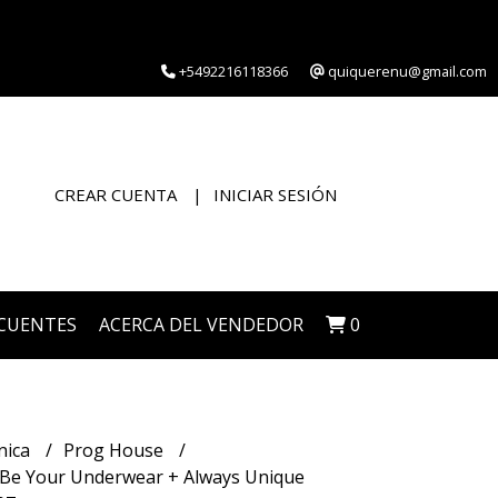
+5492216118366
quiquerenu@gmail.com
CREAR CUENTA
INICIAR SESIÓN
CUENTES
ACERCA DEL VENDEDOR
0
nica
Prog House
Be Your Underwear + Always Unique