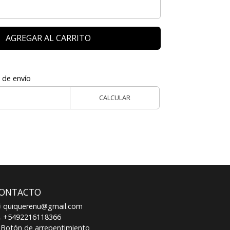
AGREGAR AL CARRITO
 de envío
CALCULAR
ONTACTO
quiquerenu@gmail.com
+5492216118366
Botón de arrepentimiento