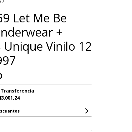
97
9 Let Me Be
Underwear +
 Unique Vinilo 12
997
0
n
Transferencia
43.001,24
escuentos