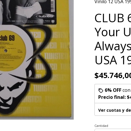
Vinilo 12 USA 19
CLUB 6
Your 
Always
USA 1
$45.746,0
6% OFF
co
Precio final:
$
Ver cuotas y d
Cantidad