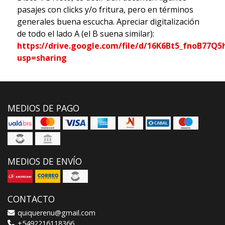
pasajes con clicks y/o fritura, pero en términos
generales buena escucha. Apreciar digitalización
de todo el lado A (el B suena similar):
https://drive.google.com/file/d/16K6Bt5_fnoB77
usp=sharing
MEDIOS DE PAGO
MEDIOS DE ENVÍO
CONTACTO
quiquerenu@gmail.com
+5492216118366