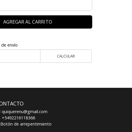
AGREGAR AL CARRITO
 de envío
CALCULAR
ONTACTO
quiquerenu@gmail.com
+5492216118366
Botón de arrepentimiento