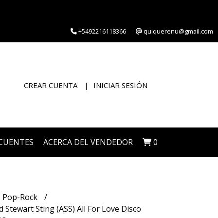
+5492216118366
quiquerenu@gmail.com
CREAR CUENTA
INICIAR SESIÓN
CUENTES
ACERCA DEL VENDEDOR
0
Pop-Rock
Stewart Sting (ASS) All For Love Disco