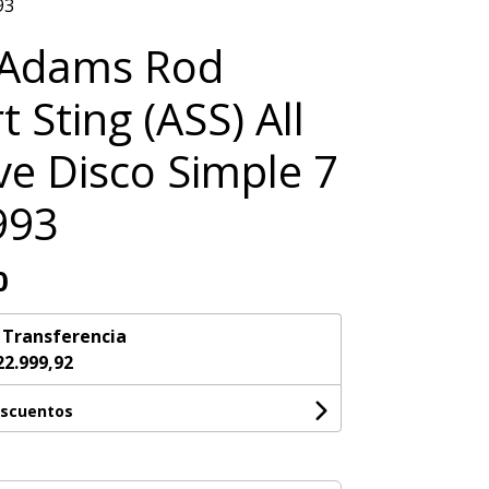
93
 Adams Rod
 Sting (ASS) All
ve Disco Simple 7
993
0
n
Transferencia
22.999,92
escuentos