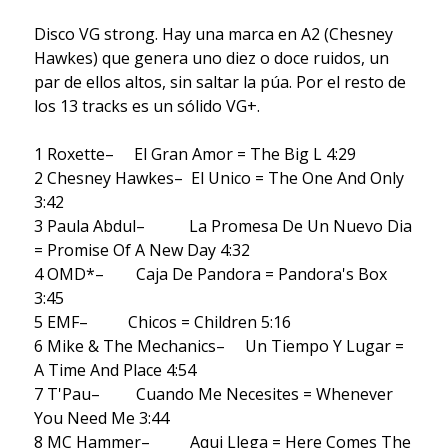
Disco VG strong. Hay una marca en A2 (Chesney
Hawkes) que genera uno diez o doce ruidos, un
par de ellos altos, sin saltar la púa. Por el resto de
los 13 tracks es un sólido VG+.
1 Roxette– El Gran Amor = The Big L 4:29
2 Chesney Hawkes– El Unico = The One And Only
3:42
3 Paula Abdul– La Promesa De Un Nuevo Dia
= Promise Of A New Day 4:32
4 OMD*– Caja De Pandora = Pandora's Box
3:45
5 EMF– Chicos = Children 5:16
6 Mike & The Mechanics– Un Tiempo Y Lugar =
A Time And Place 4:54
7 T'Pau– Cuando Me Necesites = Whenever
You Need Me 3:44
8 MC Hammer– Aqui Llega = Here Comes The