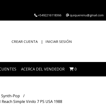
+5492216118366
quiquerenu@gmail.com
CREAR CUENTA
INICIAR SESIÓN
CUENTES
ACERCA DEL VENDEDOR
0
Synth-Pop
each Simple Vinilo 7 PS USA 1988