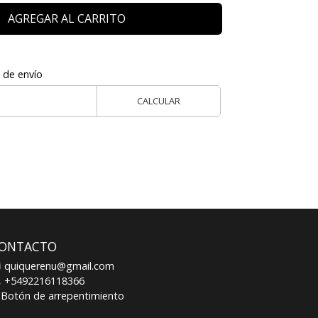
AGREGAR AL CARRITO
 de envío
CALCULAR
ONTACTO
quiquerenu@gmail.com
+5492216118366
Botón de arrepentimiento