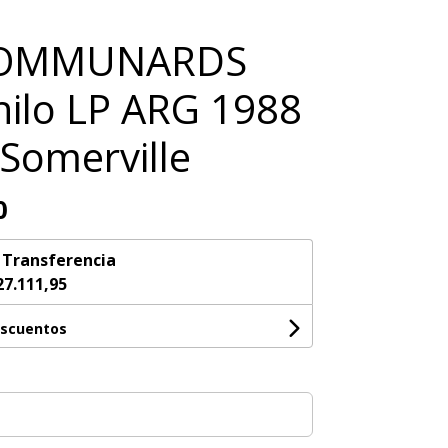
COMMUNARDS
nilo LP ARG 1988
Somerville
0
n
Transferencia
27.111,95
escuentos