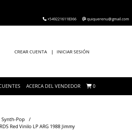
+5492216118366
quiquerenu@gmail.com
CREAR CUENTA
INICIAR SESIÓN
CUENTES
ACERCA DEL VENDEDOR
0
Synth-Pop
 Red Vinilo LP ARG 1988 Jimmy