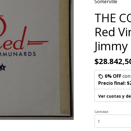
Somerville
THE 
Red Vi
Jimmy 
$28.842,5
6% OFF
co
Precio final:
$
Ver cuotas y d
Cantidad