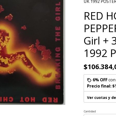
UK 1992 POSTE
RED H
PEPPER
Girl + 
1992 
$106.384,
6% OFF
co
Precio final:
$
Ver cuotas y d
Cantidad