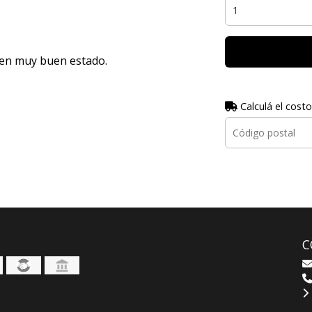
l en muy buen estado.
Calculá el costo
C