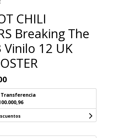
R
OT CHILI
S Breaking The
3 Vinilo 12 UK
POSTER
00
n
Transferencia
100.000,96
escuentos