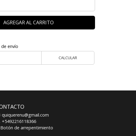
AGREGAR AL CARRITO
 de envío
CALCULAR
ONTACTO
quiquerenu@gmail.com
+5492216118366
Botón de arrepentimiento