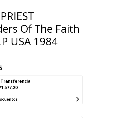
 PRIEST
ers Of The Faith
 LP USA 1984
6
n
Transferencia
71.577,20
escuentos