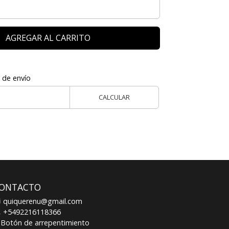
AGREGAR AL CARRITO
 de envío
CALCULAR
ONTACTO
quiquerenu@gmail.com
+5492216118366
Botón de arrepentimiento