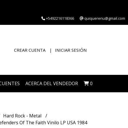
+5492216118366
quiquerenu@gmail.com
CREAR CUENTA
INICIAR SESIÓN
CUENTES
ACERCA DEL VENDEDOR
0
Hard Rock - Metal
fenders Of The Faith Vinilo LP USA 1984