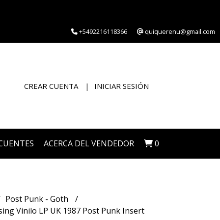
+5492216118366
quiquerenu@gmail.com
CREAR CUENTA
INICIAR SESIÓN
CUENTES
ACERCA DEL VENDEDOR
0
Post Punk - Goth
ing Vinilo LP UK 1987 Post Punk Insert