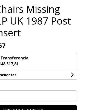
hairs Missing
 LP UK 1987 Post
nsert
67
n
Transferencia
148.517,81
escuentos