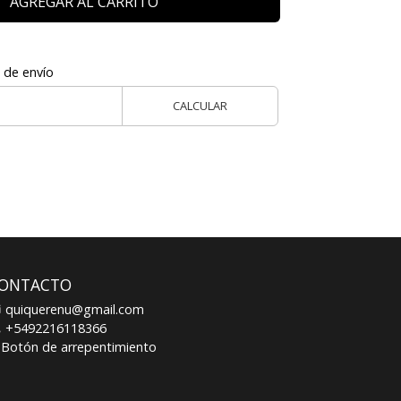
AGREGAR AL CARRITO
 de envío
CALCULAR
ONTACTO
quiquerenu@gmail.com
+5492216118366
Botón de arrepentimiento