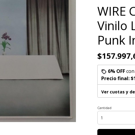
WIRE C
Vinilo
Punk I
$157.997,
6% OFF
co
Precio final:
$
Ver cuotas y d
Cantidad