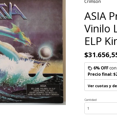
Crimson
ASIA P
Vinilo
ELP Ki
$31.656,5
6% OFF
co
Precio final:
$
Ver cuotas y d
Cantidad