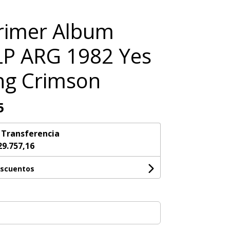
rimer Album
 LP ARG 1982 Yes
ng Crimson
5
n
Transferencia
29.757,16
escuentos