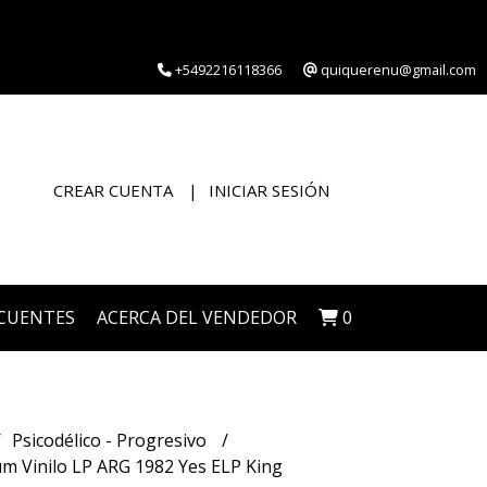
+5492216118366
quiquerenu@gmail.com
CREAR CUENTA
INICIAR SESIÓN
CUENTES
ACERCA DEL VENDEDOR
0
Psicodélico - Progresivo
um Vinilo LP ARG 1982 Yes ELP King