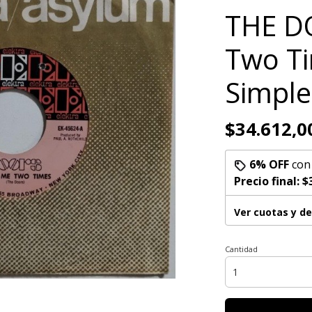
THE D
Two Ti
Simple
$34.612,0
6% OFF
co
Precio final:
$
Ver cuotas y d
Cantidad