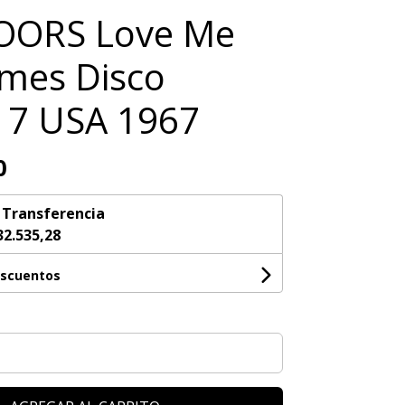
OORS Love Me
mes Disco
 7 USA 1967
0
n
Transferencia
32.535,28
escuentos