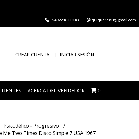
+5492216118366
quiquerenu@gmail.com
CREAR CUENTA
INICIAR SESIÓN
CUENTES
ACERCA DEL VENDEDOR
0
Psicodélico - Progresivo
 Me Two Times Disco Simple 7 USA 1967