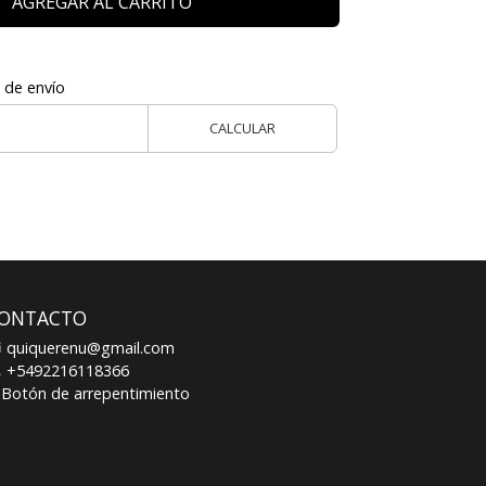
AGREGAR AL CARRITO
 de envío
CALCULAR
ONTACTO
quiquerenu@gmail.com
+5492216118366
Botón de arrepentimiento