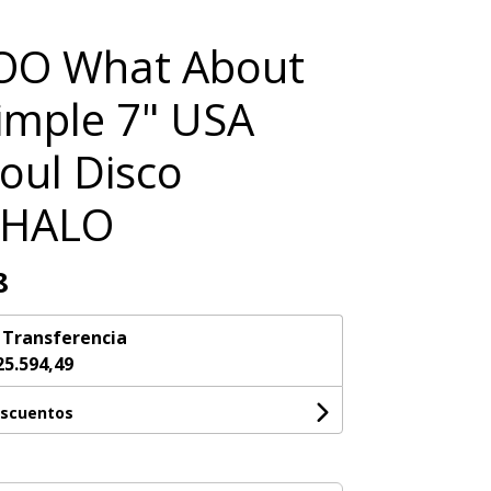
O What About
imple 7" USA
oul Disco
CHALO
8
n
Transferencia
25.594,49
escuentos