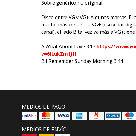
Sobre genérico no original.
Disco entre VG y VG+ Algunas marcas. El au
mucho más cercano a VG+ (escuchar digital
canal), el lado B tal vez va más a VG (tiene 
A What About Love 3:17
https://www.yo
v=6lLukZmfj1I
B I Remember Sunday Morning 3:44
MEDIOS DE PAGO
MEDIOS DE ENVÍO