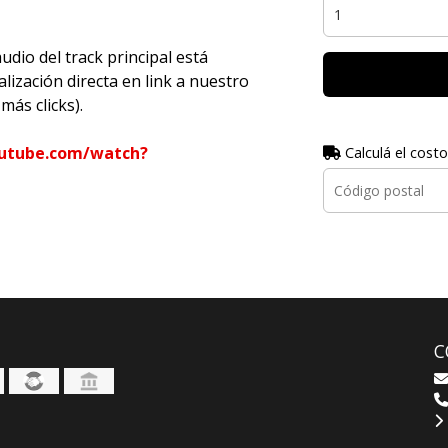
dio del track principal está
ización directa en link a nuestro
más clicks).
utube.com/watch?
Calculá el costo
C