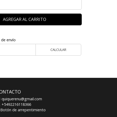
AGREGAR AL CARRITO
 de envío
CALCULAR
ONTACTO
quiquerenu@gmail.com
+5492216118366
Botón de arrepentimiento