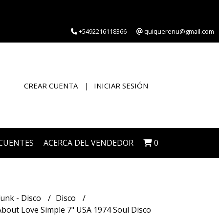
+5492216118366
quiquerenu@gmail.com
CREAR CUENTA
INICIAR SESIÓN
CUENTES
ACERCA DEL VENDEDOR
0
Funk - Disco
Disco
ut Love Simple 7" USA 1974 Soul Disco