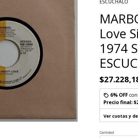
ESCUCHALO
MARBO
Love S
1974 S
ESCU
$27.228,1
6% OFF
co
Precio final:
$
Ver cuotas y d
Cantidad